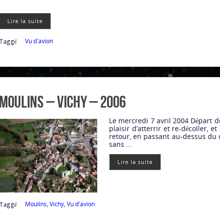
Lire la suite
Vu d'avion
Taggé
Moulins – Vichy – 2006
Le mercredi 7 avril 2004 Départ d
plaisir d’atterrir et re-décoller,
retour, en passant au-dessus du ch
sans …
Lire la suite
Moulins
,
Vichy
,
Vu d'avion
Taggé