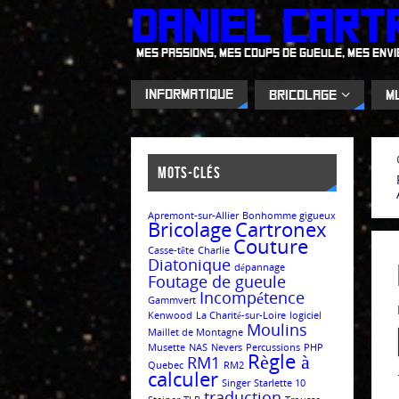
Daniel Cart
Mes passions, mes coups de gueule, mes envies.
Informatique
Bricolage
M
Mots-clés
Apremont-sur-Allier
Bonhomme gigueux
Bricolage
Cartronex
Couture
Casse-tête
Charlie
Diatonique
dépannage
Foutage de gueule
Incompétence
Gammvert
Kenwood
La Charité-sur-Loire
logiciel
Moulins
Maillet de Montagne
Musette
NAS
Nevers
Percussions
PHP
Règle à
RM1
Quebec
RM2
calculer
Singer
Starlette 10
traduction