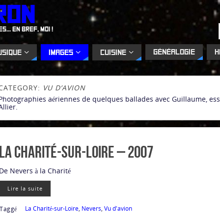
ron
.. En bref, moi !
Généalogie
H
usique
Images
Cuisine
CATEGORY:
VU D’AVION
Photographies aériennes de quelques ballades avec Guillaume, esse
Allier.
La Charité-sur-Loire – 2007
De Nevers à la Charité
Lire la suite
La Charité-sur-Loire
,
Nevers
,
Vu d'avion
Taggé