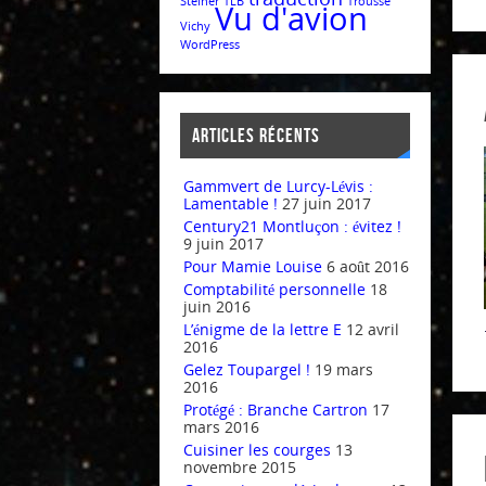
Steiner
TLB
Trousse
Vu d'avion
Vichy
WordPress
Articles récents
Gammvert de Lurcy-Lévis :
Lamentable !
27 juin 2017
Century21 Montluçon : évitez !
9 juin 2017
Pour Mamie Louise
6 août 2016
Comptabilité personnelle
18
juin 2016
L’énigme de la lettre E
12 avril
2016
Gelez Toupargel !
19 mars
2016
Protégé : Branche Cartron
17
mars 2016
Cuisiner les courges
13
novembre 2015