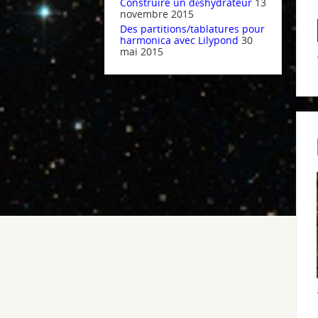
Construire un déshydrateur
13
novembre 2015
Des partitions/tablatures pour
harmonica avec Lilypond
30
mai 2015