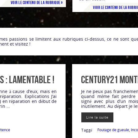
Voir le contenu de la rubrique »
Voir le contenu de la rubri
mes passions se limitent aux rubriques ci-dessus, ce ne sont que
ent et visitez !
 : Lamentable !
Century21 Montl
ne à cause d’eux, mais en
Je ne peux pas franchement 
réparation. Explications J’ai
quand même fait perdre d
 en réparation en début de
signé avec plus d’un mois
rin …
inutilement. Au départ je le
Lire la suite
étence
Foutage de gueule
,
Inc
Taggé