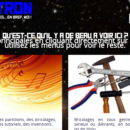
tron
.. En bref, moi !
Qu'est-ce qu'il y a de beau à voir ici ?
incipales en cliquant directement sur l
utilisez les menus pour voir le reste.
Bricolage
Cuisine
es partitions, des bricolages,
Bricolages en tous genre
es tutoriels, des inventions…
sérieux ou délirants, en bo
ou en tissu…