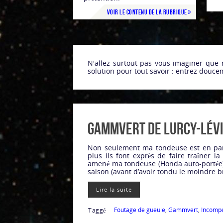
Voir le contenu de la rubrique »
N'allez surtout pas vous imaginer que 
solution pour tout savoir : entrez doucem
Gammvert de Lurcy-Lévis
Non seulement ma tondeuse est en pan
plus ils font exprès de faire traîner la 
amené ma tondeuse (Honda auto-portée)
saison (avant d’avoir tondu le moindre b
Lire la suite
Foutage de gueule
,
Gammvert
,
Incomp
Taggé