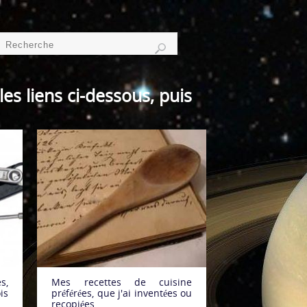
es liens ci-dessous, puis
s,
Mes recettes de cuisine
is
préférées, que j'ai inventées ou
recopiées.