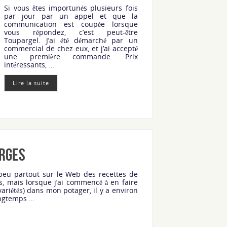
Si vous êtes importunés plusieurs fois
par jour par un appel et que la
communication est coupée lorsque
vous répondez, c’est peut-être
Toupargel. J’ai été démarché par un
commercial de chez eux, et j’ai accepté
une première commande. Prix
intéressants, …
Lire la suite
urges
peu partout sur le Web des recettes de
s, mais lorsque j’ai commencé à en faire
ariétés) dans mon potager, il y a environ
longtemps …