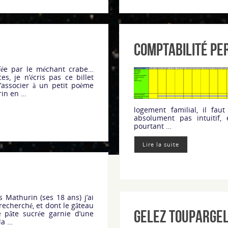
Comptabilité p
fée par le méchant crabe…
, je n’écris pas ce billet
associer à un petit poème
rin en …
logement familial, il fau
absolument pas intuitif, 
pourtant …
Lire la suite
s Mathurin (ses 18 ans) j’ai
recherché, et dont le gâteau
Gelez Toupargel
e pâte sucrée garnie d’une
la …