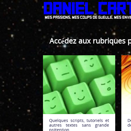
Daniel Car
Mes passions, mes coups de gueule, mes envies.
Accédez aux rubriques pr
ue
Musique
Quelques scripts, tutoriels et
D
autres textes sans grande
d
prétention.